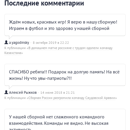
Последние комментарии
Ждём новых, красивых игр! Я верю в нашу сборную!
Играем в футбол и это здорово у нашей сборной
a.yagodinsky
8 октября 2019 в 22:22
К публикации «
В домашнем матче россияне с трудом одолели команду
Казахстана
»
СПАСИБО ребята!! Подарок на долгую память! На всё
жизнь! Ну что увы-патриоты?!!
Алексей Рыжков
14 июня 2018 в 21:21
К публикации «
Сборная России разгромила команду Саудовской Аравии
»
У нашей сборной нет слаженного командного
взаимодействия. Команды не видно. Не высокая
активность.