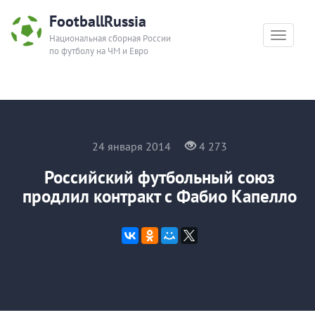
FootballRussia
Toggle
Национальная сборная России
по футболу на ЧМ и Евро
navigat
24 января 2014
4 273
Российский футбольный союз
продлил контракт с Фабио Капелло