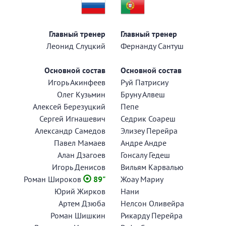
Главный тренер
Главный тренер
Леонид Слуцкий
Фернанду Сантуш
Основной состав
Основной состав
Игорь Акинфеев
Руй Патрисиу
Олег Кузьмин
Бруну Алвеш
Алексей Березуцкий
Пепе
Сергей Игнашевич
Седрик Соареш
Александр Самедов
Элизеу Перейра
Павел Мамаев
Андре Андре
Алан Дзагоев
Гонсалу Гедеш
Игорь Денисов
Вильям Карвалью
Роман Широков
89"
Жоау Мариу
Юрий Жирков
Нани
Артем Дзюба
Нелсон Оливейра
Роман Шишкин
Рикарду Перейра