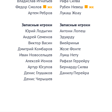
Владислав Игнатьев
Рафа Силва
Федор Смолов
жк
Рубен Невеш
жк
Артем Ребров
Лукаш Жоау
Запасные игроки
Запасные игроки
Юрий Лодыгин
Антони Лопеш
Андрей Семенов
Эдуарду
Виктор Васин
Виейринья
Дмитрий Комбаров
Жозе Фонте
Иван Новосельцев
Луиш Нету
Алексей Ионов
Рафаэл Геррейру
Артур Юсупов
Бернарду Силва
Денис Глушаков
Данилу Перейра
Денис Черышев